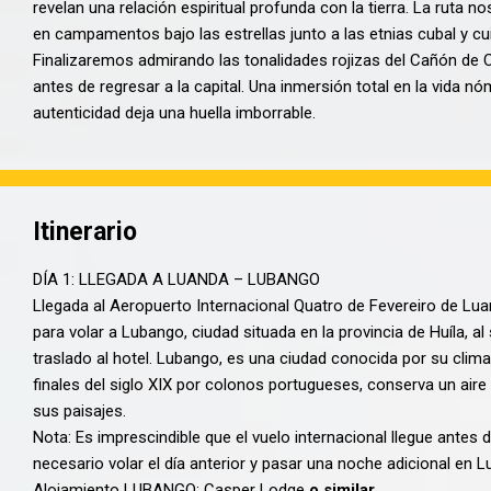
revelan una relación espiritual profunda con la tierra
.
La ruta no
en campamentos bajo las estrellas junto a las etnias cubal y c
Finalizaremos admirando las tonalidades rojizas del Cañón de C
antes de regresar a la capital
.
Una inmersión total en la vida 
autenticidad deja una huella imborrable
.
Itinerario
DÍA 1: LLEGADA A LUANDA – LUBANGO
Llegada al Aeropuerto Internacional Quatro de Fevereiro de Lu
para volar a Lubango, ciudad situada en la provincia de Huíla, al
traslado al hotel. Lubango, es una ciudad conocida por su cli
finales del siglo XIX por colonos portugueses, conserva un aire 
sus paisajes.
Nota: Es imprescindible que el vuelo internacional llegue antes 
necesario volar el día anterior y pasar una noche adicional en L
Alojamiento LUBANGO: Casper Lodge
o similar