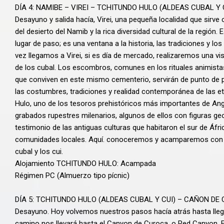
DÍA 4: NAMIBE – VIREI – TCHITUNDO HULO (ALDEAS CUBAL Y 
Desayuno y salida hacía, Virei, una pequeña localidad que sirv
del desierto del Namib y la rica diversidad cultural de la región
lugar de paso; es una ventana a la historia, las tradiciones y lo
vez llegamos a Virei, si es día de mercado, realizaremos una vi
de los cubal. Los escombros, comunes en los rituales animista
que conviven en este mismo cementerio, servirán de punto de 
las costumbres, tradiciones y realidad contemporánea de las etn
Hulo, uno de los tesoros prehistóricos más importantes de Ang
grabados rupestres milenarios, algunos de ellos con figuras 
testimonio de las antiguas culturas que habitaron el sur de Áfr
comunidades locales. Aquí. conoceremos y acamparemos con do
cubal y los cui.
Alojamiento TCHITUNDO HULO: Acampada
Régimen PC (Almuerzo tipo pícnic)
DÍA 5: TCHITUNDO HULO (ALDEAS CUBAL Y CUI) – CAÑON DE
Desayuno. Hoy volvemos nuestros pasos hacía atrás hasta llega
camino nos llevará hasta el Canyon de Curoca, o Red Canyon. El