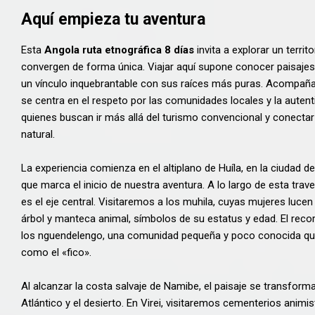
Aquí empieza tu aventura
Esta
Angola ruta etnográfica 8 días
invita a explorar un territo
convergen de forma única
.
Viajar aquí supone conocer paisaje
un vínculo inquebrantable con sus raíces más puras
.
Acompañado
se centra en el respeto por las comunidades locales y la autenti
quienes buscan ir más allá del turismo convencional y conectar 
natural
.
La experiencia comienza en el altiplano de Huíla, en la ciudad 
que marca el inicio de nuestra aventura
. A lo largo de esta tra
es el eje central.
Visitaremos a los muhila, cuyas mujeres luce
árbol y manteca animal, símbolos de su estatus y edad
.
El reco
los nguendelengo, una comunidad pequeña y poco conocida que
como el «fico»
.
Al alcanzar la costa salvaje de Namibe, el paisaje se transfor
Atlántico y el desierto
.
En Virei, visitaremos cementerios anim