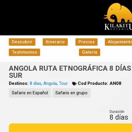
Descubrir
Itinerario
Precios
Alojamient
Testimonios
Galería
ANGOLA RUTA ETNOGRÁFICA 8 DÍAS |
SUR
Destinos:
8 días
,
Angola
,
Tour
Cod Producto:
AN08
Safaris en Español
Safaris en grupo
Duración
8 días