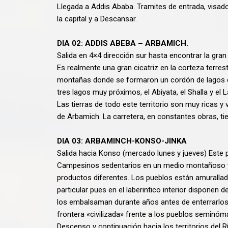
Llegada a Addis Ababa. Tramites de entrada, visado
la capital y a Descansar.
DIA 02: ADDIS ABEBA – ARBAMICH.
Salida en 4×4 dirección sur hasta encontrar la gra
Es realmente una gran cicatriz en la corteza terres
montañas donde se formaron un cordón de lagos qu
tres lagos muy próximos, el Abiyata, el Shalla y el
Las tierras de todo este territorio son muy rica
de Arbamich. La carretera, en constantes obras, ti
DIA 03: ARBAMINCH-KONSO-JINKA
Salida hacia Konso (mercado lunes y jueves) Este
Campesinos sedentarios en un medio montañoso y di
productos diferentes. Los pueblos están amurallad
particular pues en el laberintico interior disponen
los embalsaman durante años antes de enterrarlos
frontera «civilizada» frente a los pueblos seminó
Descenso y continuación hacia los territorios del