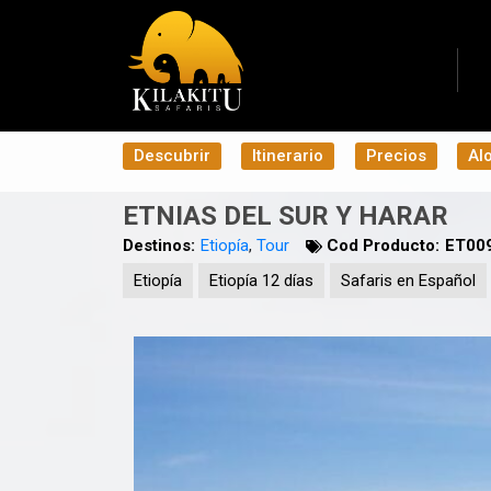
Descubrir
Itinerario
Precios
Al
ETNIAS DEL SUR Y HARAR
Destinos:
Etiopía
,
Tour
Cod Producto:
ET00
Etiopía
Etiopía 12 días
Safaris en Español