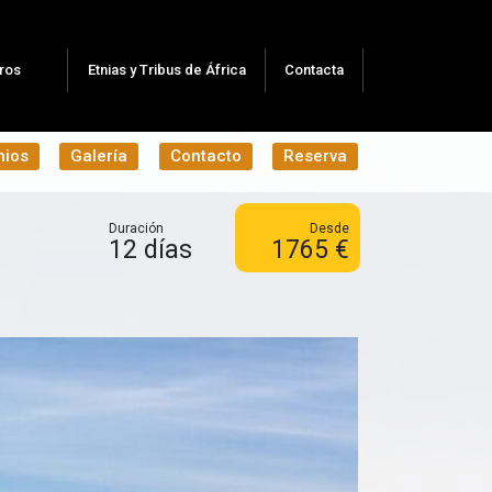
ros
Etnias y Tribus de África
Contacta
nios
Galería
Contacto
Reserva
Duración
Desde
12 días
1765 €