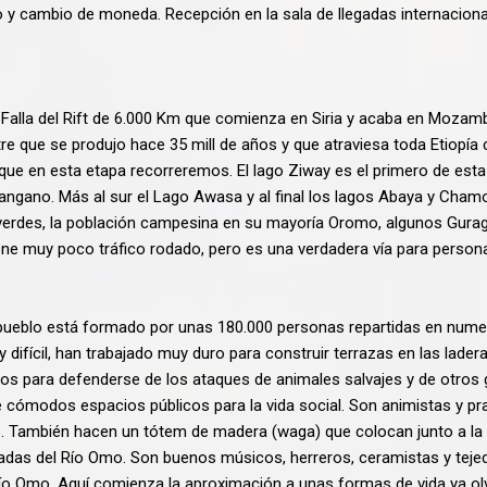
 y cambio de moneda. Recepción en la sala de llegadas internacionale
n Falla del Rift de 6.000 Km que comienza en Siria y acaba en Mozam
tre que se produjo hace 35 mill de años y que atraviesa toda Etiopía
e en esta etapa recorreremos. El lago Ziway es el primero de est
 Langano. Más al sur el Lago Awasa y al final los lagos Abaya y Cham
s y verdes, la población campesina en su mayoría Oromo, algunos Gu
ene muy poco tráfico rodado, pero es una verdadera vía para persona
 pueblo está formado por unas 180.000 personas repartidas en nume
fícil, han trabajado muy duro para construir terrazas en las lader
os para defenderse de los ataques de animales salvajes y de otros 
 de cómodos espacios públicos para la vida social. Son animistas y p
. También hacen un tótem de madera (waga) que colocan junto a la 
madas del Río Omo. Son buenos músicos, herreros, ceramistas y tej
 Río Omo. Aquí comienza la aproximación a unas formas de vida ya ol