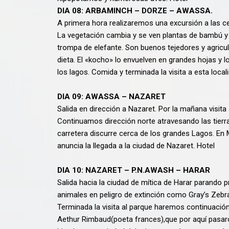
DIA 08: ARBAMINCH – DORZE – AWASSA.
A primera hora realizaremos una excursión a las c
La vegetación cambia y se ven plantas de bambú y
trompa de elefante. Son buenos tejedores y agricu
dieta. El «kocho» lo envuelven en grandes hojas y
los lagos. Comida y terminada la visita a esta loc
DIA 09: AWASSA – NAZARET
Salida en dirección a Nazaret. Por la mañana visit
Continuamos dirección norte atravesando las tierra
carretera discurre cerca de los grandes Lagos. E
anuncia la llegada a la ciudad de Nazaret. Hotel
DIA 10: NAZARET – P.N.AWASH – HARAR
Salida hacia la ciudad de mítica de Harar parando 
animales en peligro de extinción como Gray’s Zebra
Terminada la visita al parque haremos continuació
Aethur Rimbaud(poeta frances),que por aquí pasaro