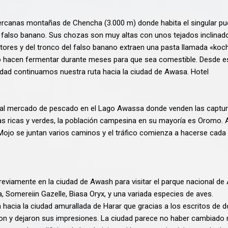
ercanas montañas de Chencha (3.000 m) donde habita el singular pu
 falso banano. Sus chozas son muy altas con unos tejados inclinado
ltores y del tronco del falso banano extraen una pasta llamada «k
 lo hacen fermentar durante meses para que sea comestible. Desde e
alidad continuamos nuestra ruta hacia la ciudad de Awasa. Hotel
a al mercado de pescado en el Lago Awassa donde venden las capturas
s ricas y verdes, la población campesina en su mayoría es Oromo. A 
n Mojo se juntan varios caminos y el tráfico comienza a hacerse c
previamente en la ciudad de Awash para visitar el parque nacional de
, Somereiin Gazelle, Biasa Oryx, y una variada especies de aves.
n hacia la ciudad amurallada de Harar que gracias a los escritos de
n y dejaron sus impresiones. La ciudad parece no haber cambiado m