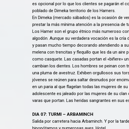
es opcional por lo que los clientes se pagarán el co
poblado de Dimeka territorio de los Hamers.
En Dimeka (mercado sábados) es la ocasión de ver
prestar la más mínima atención a la presencia de tu
Los Hamer son el grupo étnico más numeroso con u
algodón. Aunque su verdadera vocación es la cría 
y pasan mucho tiempo decorando atendiendo a su cu
melena con trencitas y flequillo que les da un aire
como casquete. Las casadas portan el «biñere» un 
cambian los dientes. Los hombres se peinan con tr
una pluma de avestruz. Exhiben orgullosos sus tors
jóvenes se reúnen para saltar desnudos por encima 
en un paria al que flagelan todas las mujeres de su
adolescente es jaleado por las mujeres de su clan 
varas que portan. Las heridas sangrantes en sus e
DIA 07: TURMI – ARBAMINCH
Salida por carretera hacia Arbaminch. Y por la tar
hipopótamos y numerosas aves. Hotel