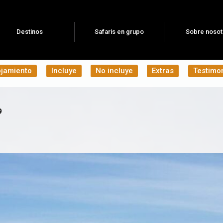
Destinos
Safaris en grupo
Sobre nosot
ojamiento
Incluye
No incluye
Extras
Testimo
9