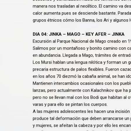
manera nos trasladan al neolítico. El camino va de
calor aumenta pues se desciende bastante. Parad
grupos étnicos cómo los Banna, los Ari y algunos H
DIA 04: JINKA – MAGO – KEY AFER – JINKA
Excursión al Parque Nacional de Mago creado en 197
Salimos por un montañoso y bonito camino con cafe
en abundancia. Llegada a Mago, trámites de entrada 
Los Mursi hablan una lengua nilótica y forman u
precaria estructura de palos flexibles. Fueron caz
en los años 70 diezmó la cabaña animal, se han ido
Mantienen intercambios ocasionales con los puebl
lanzas, pero actualmente con Kalachnikov que ha 
pero no se llevan mal con los Bodi que habitan al o
varas y para ello se pintan los cuerpos.
A las mujeres adolescentes les hacen una incisión e
produce tal deformación que deben arrancarse un p
y mujeres, se afeitan la cabeza y por ello les enca