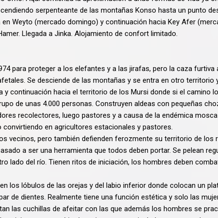
scendiendo serpenteante de las montañas Konso hasta un punto desde 
a en Weyto (mercado domingo) y continuación hacia Key Afer (merc
amer. Llegada a Jinka. Alojamiento de confort limitado.
4 para proteger a los elefantes y a las jirafas, pero la caza furtiv
tales. Se desciende de las montañas y se entra en otro territorio
y continuación hacia el territorio de los Mursi donde si el camino l
n grupo de unas 4.000 personas. Construyen aldeas con pequeñas c
adores recolectores, luego pastores y a causa de la endémica mosca T
 convirtiendo en agricultores estacionales y pastores.
os vecinos, pero también defienden ferozmente su territorio de lo
pasado a ser una herramienta que todos deben portar. Se pelean re
tro lado del río. Tienen ritos de iniciación, los hombres deben comba
n los lóbulos de las orejas y del labio inferior donde colocan un pla
ar de dientes. Realmente tiene una función estética y solo las muje
ntan las cuchillas de afeitar con las que además los hombres se prac