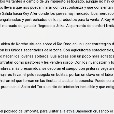
e los visitantes a cambio de un impuesto estipulado, aunque no hay
o lleva a que nos puedan mirar con desconfianza y que consientan f
go Salida hacia Key Afer donde los jueves hay mercado. Los mercado
engalanados y pertrechados de los productos para la venta. A Key A
el mercado de ganado. Regreso a Jinka. Alojamiento de confort limit
la aldea de Korcho situada sobre el Río Omo en un lugar estratégico d
 los únicos sedentarios de la zona. Son agricultores estacionales, 
 lo hacen los jóvenes solteros. Sus aldeas son un poco más sofist
ontratan cómo pastores y les venden sorgo. Con los nyangatom y los 
hombres, más presumidos, se decoran el cuerpo con pinturas vegetale
eres llevan el pelo recogido en bolitas, portan un clavo en el labio 
idromiel que toman en las fiestas al acabar la cosecha. Puede durar 
practican el Salto del Toro, un rito de iniciación ineludible y que est
 el poblado de Omorate, para visitar a la etnia Dasenech cruzando e