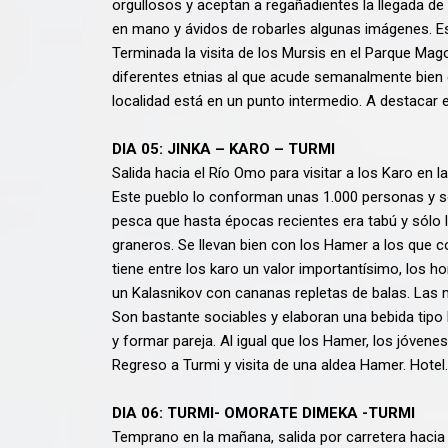
orgullosos y aceptan a regañadientes la llegada d
en mano y ávidos de robarles algunas imágenes. Es
Terminada la visita de los Mursis en el Parque Ma
diferentes etnias al que acude semanalmente bien 
localidad está en un punto intermedio. A destacar 
DIA 05: JINKA – KARO – TURMI
Salida hacia el Río Omo para visitar a los Karo en 
Este pueblo lo conforman unas 1.000 personas y son
pesca que hasta épocas recientes era tabú y sólo
graneros. Se llevan bien con los Hamer a los que c
tiene entre los karo un valor importantísimo, los 
un Kalasnikov con cananas repletas de balas. Las muj
Son bastante sociables y elaboran una bebida tipo h
y formar pareja. Al igual que los Hamer, los jóvenes 
Regreso a Turmi y visita de una aldea Hamer. Hotel.
DIA 06: TURMI- OMORATE DIMEKA -TURMI
Temprano en la mañana, salida por carretera hacia