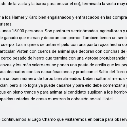
ste de la visita y la barca para cruzar el rio), terminada la visita m
 a los Hamer y Karo bien engalanados y enfrascados en las compra
ristas.
nas 15.000 personas. Son pastores seminómadas, agricultores y rec
de ganado que miman y decoran con primor. También tienen un senti
erpo. Las mujeres se untan el pelo con una pasta rojiza hecha con 
 particular. Visten con cueros de animal que decoran con conchas de 
cerco pesado de hierro que termina con una vistosa protuberancia 
enzas y los más valerosos se ponen una pasta de arcilla que les peg
os desnudos con las escarificaciones y practican el Salto del Toro c
a un buen número de toros bien alineados. Deben saltar al menos 4 v
 clan, pero si lo logra ya puede casarse y para ello debe comenzar a 
que en pleno trance y para animar al candidato suplican a los hombr
spaldas untadas de grasa muestran la cohesión social. Hotel
de continuamos al Lago Chamo que visitaremos en barca para observa