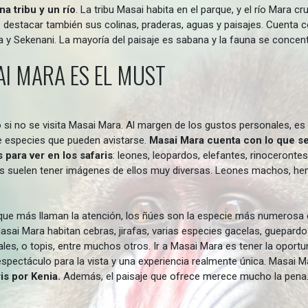
a tribu y un río
. La tribu Masai habita en el parque, y el río Mara 
destacar también sus colinas, praderas, aguas y paisajes. Cuenta c
a y Sekenani. La mayoría del paisaje es sabana y la fauna se concent
AI MARA ES EL
MUST
si no se visita Masai Mara. Al margen de los gustos personales, es 
de especies que pueden avistarse.
Masai Mara cuenta con lo que se
 para ver en los safaris
: leones, leopardos, elefantes, rinoceronte
tes suelen tener imágenes de ellos muy diversas. Leones machos, 
 que más llaman la atención, los ñúes son la especie más numerosa
asai Mara habitan cebras, jirafas, varias especies gacelas, guepard
 o topis, entre muchos otros. Ir a Masai Mara es tener la oportuni
n espectáculo para la vista y una experiencia realmente única. Masa
is por Kenia.
Además, el paisaje que ofrece merece mucho la pena.