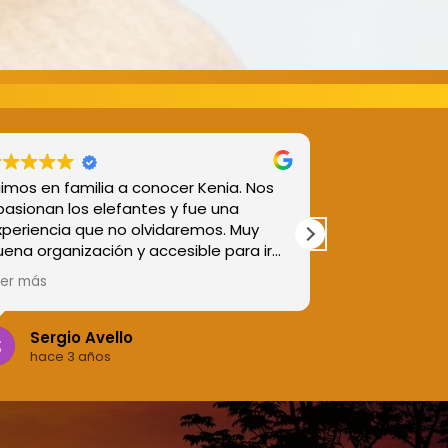
imos en familia a conocer Kenia. Nos
He ido a Uga
pasionan los elefantes y fue una
amigos en Jun
xperiencia que no olvidaremos. Muy
experiencia m
ena organización y accesible para ir
cuenta mis n
n niños. ¡¡Gracias!!
puesto que so
eer más
Leer más
alguna repetir
Sergio Avello
Ana Mé
hace 3 años
hace 3 