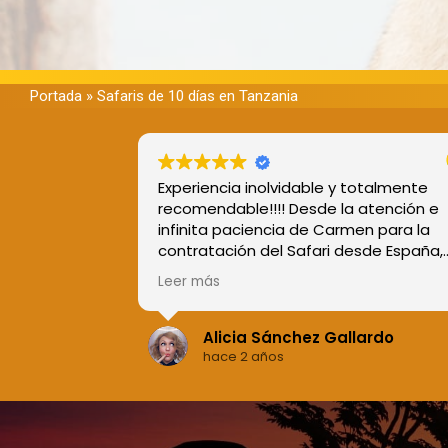
Portada
»
Safaris de 10 días en Tanzania
Experiencia inolvidable y totalmente
recomendable!!!! Desde la atención e
infinita paciencia de Carmen para la
contratación del Safari desde España,
como la compañía y trato de Richard,
Leer más
nuestro guía en esta aventura. Tuvim
muchísima suerte con él, pues nos
acompañó en todo momento, estand
Alicia Sánchez Gallardo
siempre muy atento del grupo,
hace 2 años
dándonos explicaciones de todo lo qu
surgía. Gracias a su conocimiento de l
zona y los animales pudimos ver de
cerca a leones, leonas, búfalos,