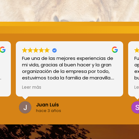
Fue una de las mejores experiencias de
Fu
mi vida, gracias al buen hacer y la gran
a
organización de la empresa por todo,
e
estuvimos toda la familia de maravilla.
bu
Sin duda, una experiencia inolvidable y
co
Leer más
L
os
que repetire en cuanto pueda.
o
Juan Luis
hace 3 años
e
a