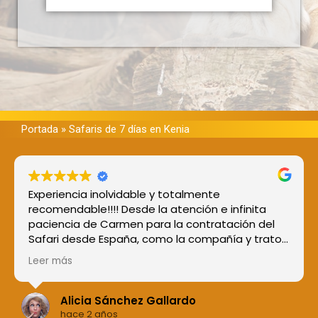
Portada
»
Safaris de 7 días en Kenia
Experiencia inolvidable y totalmente
recomendable!!!! Desde la atención e infinita
paciencia de Carmen para la contratación del
Safari desde España, como la compañía y trato
de Richard, nuestro guía en esta aventura.
Leer más
Tuvimos muchísima suerte con él, pues nos
acompañó en todo momento, estando siempre
muy atento del grupo, dándonos explicaciones
Alicia Sánchez Gallardo
de todo lo que surgía. Gracias a su conocimiento
hace 2 años