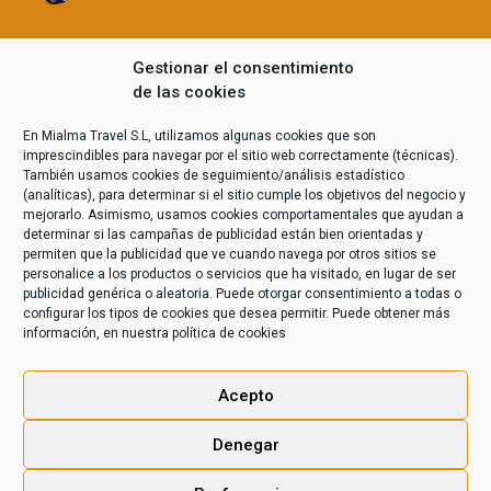
de la zona y los animales pudimos ver de cerca a
leones, leonas, búfalos, elefantes, leopardos,
hipopótamos, chimpancés y diferentes
Gestionar el consentimiento
primates. Hicimos el Safari por el parque nacional
de las cookies
Queen Elisabeth y la visita al parque Kalinzu, para
ver los chimpancés. Una experiencia que no
En Mialma Travel S.L, utilizamos algunas cookies que son
olvidaré jamás. Gracias a Richard (nuestro guía)
imprescindibles para navegar por el sitio web correctamente (técnicas).
y a Vincent (nuestro conductor). Os
También usamos cookies de seguimiento/análisis estadístico
(analíticas), para determinar si el sitio cumple los objetivos del negocio y
recomendaremos sin dudarlo!! Gracias!!☺️☺️
mejorarlo. Asimismo, usamos cookies comportamentales que ayudan a
determinar si las campañas de publicidad están bien orientadas y
permiten que la publicidad que ve cuando navega por otros sitios se
personalice a los productos o servicios que ha visitado, en lugar de ser
publicidad genérica o aleatoria. Puede otorgar consentimiento a todas o
configurar los tipos de cookies que desea permitir. Puede obtener más
información, en nuestra
política de cookies
Acepto
Denegar