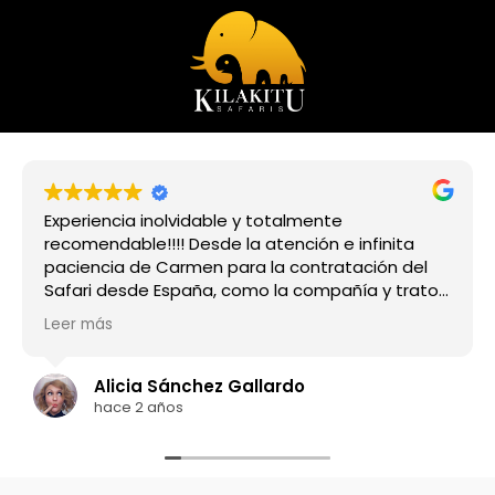
Experiencia inolvidable y totalmente
recomendable!!!! Desde la atención e infinita
paciencia de Carmen para la contratación del
Safari desde España, como la compañía y trato
de Richard, nuestro guía en esta aventura.
Leer más
Tuvimos muchísima suerte con él, pues nos
acompañó en todo momento, estando siempre
muy atento del grupo, dándonos explicaciones
Alicia Sánchez Gallardo
de todo lo que surgía. Gracias a su conocimiento
hace 2 años
de la zona y los animales pudimos ver de cerca a
leones, leonas, búfalos, elefantes, leopardos,
hipopótamos, chimpancés y diferentes