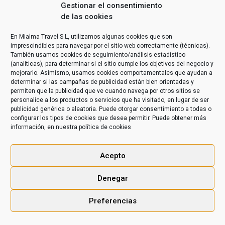
primates. Hicimos el Safari por el parque nacional
Gestionar el consentimiento
Queen Elisabeth y la visita al parque Kalinzu, para
de las cookies
ver los chimpancés. Una experiencia que no
olvidaré jamás. Gracias a Richard (nuestro guía)
En Mialma Travel S.L, utilizamos algunas cookies que son
y a Vincent (nuestro conductor). Os
imprescindibles para navegar por el sitio web correctamente (técnicas).
recomendaremos sin dudarlo!! Gracias!!☺️☺️
También usamos cookies de seguimiento/análisis estadístico
(analíticas), para determinar si el sitio cumple los objetivos del negocio y
mejorarlo. Asimismo, usamos cookies comportamentales que ayudan a
determinar si las campañas de publicidad están bien orientadas y
permiten que la publicidad que ve cuando navega por otros sitios se
personalice a los productos o servicios que ha visitado, en lugar de ser
publicidad genérica o aleatoria. Puede otorgar consentimiento a todas o
configurar los tipos de cookies que desea permitir. Puede obtener más
información, en nuestra
política de cookies
Acepto
Denegar
KILAKITU © 2020 -
Aviso legal
|
Condiciones Generales de
Preferencias
Contratación
|
Políticas de Privacidad
|
Políticas de Cookies