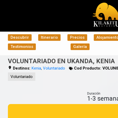
Descubrir
Itinerario
Precios
Alojamient
Testimonios
Galería
VOLUNTARIADO EN UKANDA, KENIA
Destinos:
Kenia
,
Voluntariado
Cod Producto:
VOLUN0
Voluntariado
Duración
1-3 seman