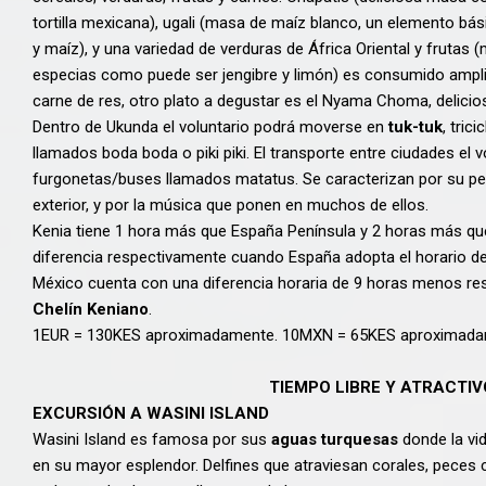
tortilla mexicana), ugali (masa de maíz blanco, un elemento básico
y maíz), y una variedad de verduras de África Oriental y frutas 
especias como puede ser jengibre y limón) es consumido amplia
carne de res, otro plato a degustar es el Nyama Choma, delici
Dentro de Ukunda el voluntario podrá moverse en
tuk-tuk
, tri
llamados boda boda o piki piki. El transporte entre ciudades el 
furgonetas/buses llamados matatus. Se caracterizan por su per
exterior, y por la música que ponen en muchos de ellos.
Kenia tiene 1 hora más que España Península y 2 horas más qu
diferencia respectivamente cuando España adopta el horario de
México cuenta con una diferencia horaria de 9 horas menos res
Chelín Keniano
.
1EUR = 130KES aproximadamente. 10MXN = 65KES aproximada
TIEMPO LIBRE Y ATRACTIV
EXCURSIÓN A WASINI ISLAND
Wasini Island es famosa por sus
aguas turquesas
donde la vi
en su mayor esplendor. Delfines que atraviesan corales, peces 