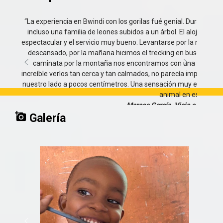
inc
“La experiencia en Bwindi con los gorilas fué genial. Durante el
nuestro lado a pocos centímetros. Una sensación muy especial y
incluso una familia de leones subidos a un árbol. El alojamien
espectacular y el servicio muy bueno. Levantarse por la mañana 
descansado, por la mañana hicimos el trecking en busca de una 
caminata por la montaña nos encontramos con una familia 
Galería