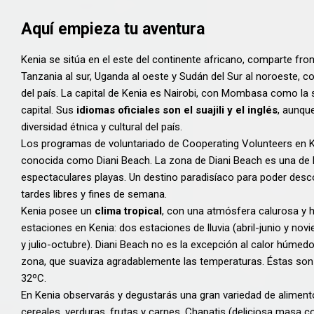
Aquí empieza tu aventura
Kenia se sitúa en el este del continente africano, comparte front
Tanzania al sur, Uganda al oeste y Sudán del Sur al noroeste, 
del país. La capital de Kenia es Nairobi, con Mombasa como la
capital. Sus
idiomas oficiales son el suajili y el inglés
, aunqu
diversidad étnica y cultural del país.
Los programas de voluntariado de Cooperating Volunteers en K
conocida como Diani Beach. La zona de Diani Beach es una de l
espectaculares playas. Un destino paradisíaco para poder desco
tardes libres y fines de semana.
Kenia posee un
clima tropical
, con una atmósfera calurosa y 
estaciones en Kenia: dos estaciones de lluvia (abril-junio y n
y julio-octubre). Diani Beach no es la excepción al calor húmedo 
zona, que suaviza agradablemente las temperaturas. Éstas son s
32ºC.
En Kenia observarás y degustarás una gran variedad de alimen
cereales, verduras, frutas y carnes. Chapatis (deliciosa masa co