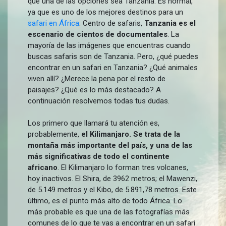
que una de las opciones sea Tanzania. Es normal,
ya que es uno de los mejores destinos para un
safari en África
. Centro de safaris,
Tanzania es el
escenario de cientos de documentales
. La
mayoría de las imágenes que encuentras cuando
buscas safaris son de Tanzania. Pero, ¿qué puedes
encontrar en un safari en Tanzania? ¿Qué animales
viven allí? ¿Merece la pena por el resto de
paisajes? ¿Qué es lo más destacado? A
continuación resolvemos todas tus dudas.
Los primero que llamará tu atención es,
probablemente,
el Kilimanjaro. Se trata de la
montaña más importante del país, y una de las
más significativas de todo el continente
africano
. El Kilimanjaro lo forman tres volcanes,
hoy inactivos. El Shira, de 3962 metros; el Mawenzi,
de 5.149 metros y el Kibo, de 5.891,78 metros. Este
último, es el punto más alto de todo África. Lo
más probable es que una de las fotografías más
comunes de lo que te vas a encontrar en un safari