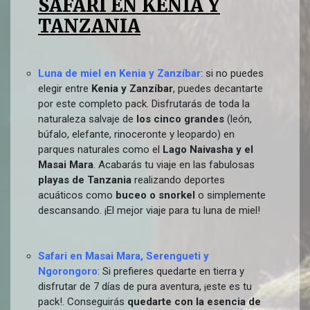
SAFARI EN KENIA Y
TANZANIA
Luna de miel en Kenia y Zanzíbar
: si no puedes
elegir entre
Kenia y Zanzíbar
, puedes decantarte
por este completo pack. Disfrutarás de toda la
naturaleza salvaje de
los cinco grandes
(león,
búfalo, elefante, rinoceronte y leopardo) en
parques naturales como el
Lago Naivasha y el
Masai Mara
. Acabarás tu viaje en las fabulosas
playas de Tanzania
realizando deportes
acuáticos como
buceo o snorkel
o simplemente
descansando. ¡El mejor viaje para tu luna de miel!
Safari en Masai Mara, Serengueti y
Ngorongoro
: Si prefieres quedarte en tierra y
disfrutar de 7 días de pura aventura, ¡este es tu
pack!. Conseguirás
quedarte con la esencia de