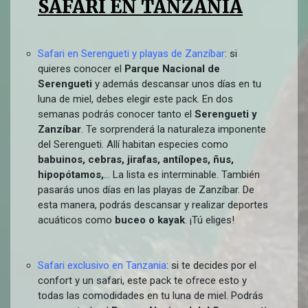
SAFARI EN TANZANIA
Safari en Serengueti y playas de Zanzíbar
: si
quieres conocer el
Parque Nacional de
Serengueti
y además descansar unos días en tu
luna de miel, debes elegir este pack. En dos
semanas podrás conocer tanto el
Serengueti y
Zanzíbar
. Te sorprenderá la naturaleza imponente
del Serengueti. Allí habitan especies como
babuinos, cebras, jirafas, antílopes, ñus,
hipopótamos,
… La lista es interminable. También
pasarás unos días en las playas de Zanzíbar. De
esta manera, podrás descansar y realizar deportes
acuáticos como
buceo o kayak
. ¡Tú eliges!
Safari exclusivo en Tanzania
: si te decides por el
confort y un safari, este pack te ofrece esto y
todas las comodidades en tu luna de miel. Podrás