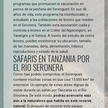
programas que promueven la vacunación en
perros de la periferia del Serengueti. En sus 46
años de vida, este programa ha monitorizado y
estudiado a las poblaciones de leones que residen
en el Seronera. También esta asociación cuida y
controla a leones en el Cráter del Ngorongoro, en
Tarangire y el Selous. A través del estudio de estos
leones, pueden monitorizar su ubicación, tamaño
de las manadas, dieta, alimentación, hábitos
reproductivos y estado de la salud.
SAFARIS EN TANZANIA POR
EL RÍO SERONERA
Como has podido comprobar, el Serengueti
contiene muchas zonas en sus casi 15.000 km² de
extensión. Un ejemplo de estas áreas dignas de
visitar durante un safari por Tanzania es el Río
Seronera. De este modo,
podrás acercarte más
aún a la naturaleza que habita en esta reserva
natural
. Si después de recorrer este parque