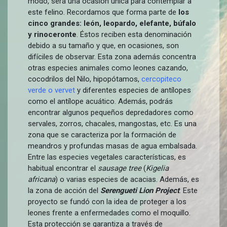
modo, será una ocasión única para contemplar a
este felino. Recordamos que forma parte de
los
cinco grandes: león, leopardo, elefante, búfalo
y rinoceronte
. Éstos reciben esta denominación
debido a su tamaño y que, en ocasiones, son
difíciles de observar. Esta zona además concentra
otras especies animales como leones cazando,
cocodrilos del Nilo, hipopótamos,
cercopiteco
verde o vervet
y diferentes especies de antílopes
como el antílope acuático. Además, podrás
encontrar algunos pequeños depredadores como
servales, zorros, chacales, mangostas, etc. Es una
zona que se caracteriza por la formación de
meandros y profundas masas de agua embalsada.
Entre las especies vegetales características, es
habitual encontrar el
sausage tree
(
Kigelia
africana
) o varias especies de acacias. Además, es
la zona de acción del
Serengueti Lion Project
. Este
proyecto se fundó con la idea de proteger a los
leones frente a enfermedades como el moquillo.
Esta protección se garantiza a través de