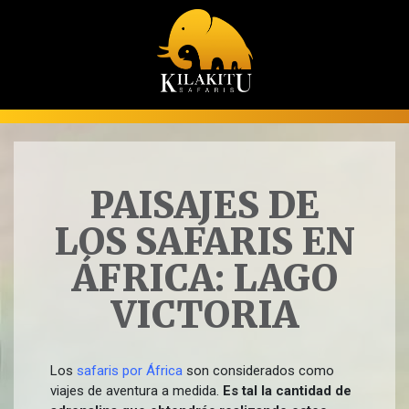
PAISAJES DE
LOS SAFARIS EN
ÁFRICA: LAGO
VICTORIA
Los
safaris por África
son considerados como
viajes de aventura a medida.
Es tal la cantidad de