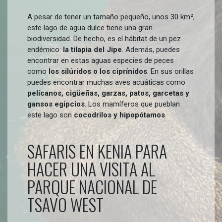
A pesar de tener un tamaño pequeño, unos 30 km²,
este lago de agua dulce tiene una gran
biodiversidad. De hecho, es el hábitat de un pez
endémico:
la tilapia del Jipe
. Además, puedes
encontrar en estas aguas especies de peces
como
los silúridos o los ciprínidos
. En sus orillas
puedes encontrar muchas aves acuáticas como
pelícanos, cigüeñas, garzas, patos, garcetas y
gansos egipcios
. Los mamíferos que pueblan
este lago son
cocodrilos y hipopótamos
.
SAFARIS EN KENIA PARA
HACER UNA VISITA AL
PARQUE NACIONAL DE
TSAVO WEST