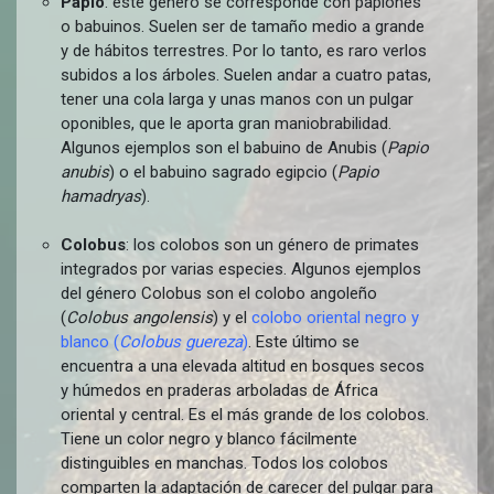
Papio
: este género se corresponde con papiones
o babuinos. Suelen ser de tamaño medio a grande
y de hábitos terrestres. Por lo tanto, es raro verlos
subidos a los árboles. Suelen andar a cuatro patas,
tener una cola larga y unas manos con un pulgar
oponibles, que le aporta gran maniobrabilidad.
Algunos ejemplos son el babuino de Anubis (
Papio
anubis
) o el babuino sagrado egipcio (
Papio
hamadryas
).
Colobus
: los colobos son un género de primates
integrados por varias especies. Algunos ejemplos
del género Colobus son el colobo angoleño
(
Colobus angolensis
) y el
colobo oriental negro y
blanco (
Colobus guereza
)
. Este último se
encuentra a una elevada altitud en bosques secos
y húmedos en praderas arboladas de África
oriental y central. Es el más grande de los colobos.
Tiene un color negro y blanco fácilmente
distinguibles en manchas. Todos los colobos
comparten la adaptación de carecer del pulgar para