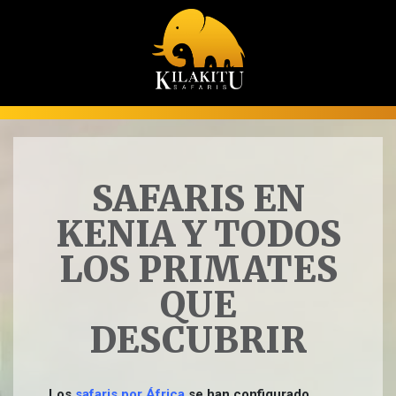
SAFARIS EN
KENIA Y TODOS
LOS PRIMATES
QUE
DESCUBRIR
Los
safaris por África
se han configurado