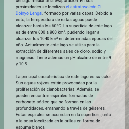
del lago mediante la evaporación. En sus
proximidades se localizan
el estratovolcán Ol
Doinyo Lengai
, formado por varias capas. Debido a
esto, la temperatura de estas aguas puede
alcanzar hasta los 60ºC. La superficie de este lago
es de entre 600 a 800 km², pudiendo llegar a
alcanzar los 1040 km² en determinadas épocas del
año. Actualmente este lago se utiliza para la
extracción de diferentes sales de cloro, sodio y
magnesio. Tiene además un pH alcalino de entre 9
y 10.5.
La principal característica de este lago es su color.
Sus aguas rojizas están provocadas por la
proliferación de cianobacterias. Además, se
pueden encontrar espirales formadas de
carbonato sódico que se forman en las
profundidades, emanando a través de géiseres.
Estas espirales se acumulan en la superficie, junto
a la sosa localizada en la orillas en forma de
espuma blanca.